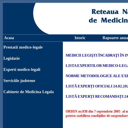
Acasa
Istoric
Rapoarte anua
Prestatii medico-legale
MEDICII LEGIŞTI ÎNCADRAŢI ÎN 
Legislatie
LISTA EXPERTILOR MEDICO-LEG
Experti medico-legali
NORME METODOLOGICE ALE EXP
Serviciile judetene
LISTĂ EXPERȚI OFICIALI 24.02.20
Cabinete de Medicina Legala
LISTĂ EXPERȚI RECOMANDAȚI 24.
ORDIN nr.938 din 7 septembrie 2005 al minis
pentru stabilirea condiţiilor de suspendare 